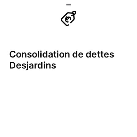
Aller
Menu
au
contenu
Consolidation de dettes
Desjardins