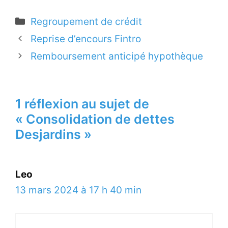
C
Regroupement de crédit
a
Reprise d’encours Fintro
t
Remboursement anticipé hypothèque
é
g
o
1 réflexion au sujet de
r
« Consolidation de dettes
i
Desjardins »
e
s
Leo
13 mars 2024 à 17 h 40 min