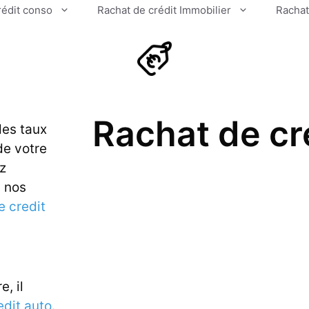
rédit conso
Rachat de crédit Immobilier
Rachat
Rachat de cr
des taux
de votre
ez
u nos
e credit
e, il
edit auto
.