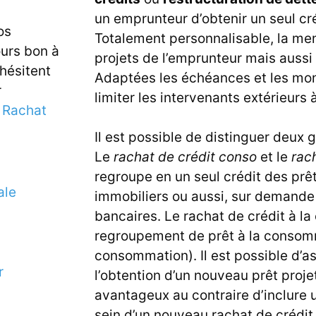
un emprunteur d’obtenir un seul cr
os
Totalement personnalisable, la me
ours bon à
projets de l’emprunteur mais auss
 hésitent
Adaptées les échéances et les mon
r
limiter les intervenants extérieurs 
e
Rachat
Il est possible de distinguer deux 
Le
rachat de crédit conso
et le
rac
regroupe en un seul crédit des prê
ale
immobiliers ou aussi, sur demande
bancaires. Le rachat de crédit à l
regroupement de prêt à la consomma
consommation). Il est possible d’a
r
l’obtention d’un nouveau prêt projet
avantageux au contraire d’inclure 
sein d’un nouveau rachat de crédit