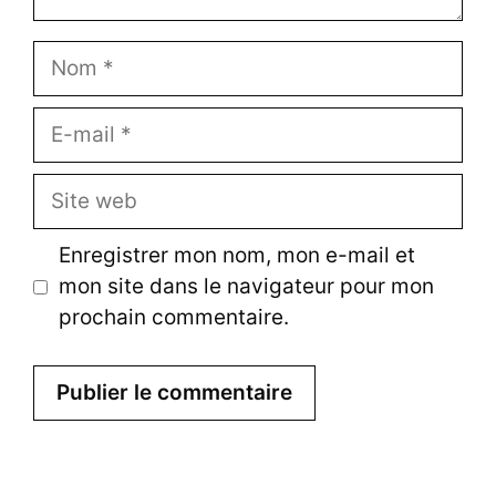
N
o
m
E
-
m
S
a
i
i
t
Enregistrer mon nom, mon e-mail et
l
e
mon site dans le navigateur pour mon
w
prochain commentaire.
e
b