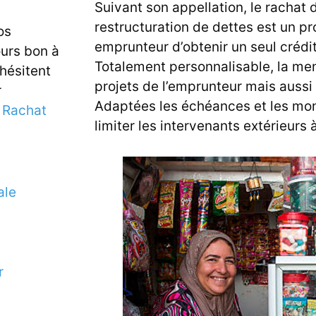
Suivant son appellation, le rachat
restructuration de dettes est un pr
os
emprunteur d’obtenir un seul crédi
ours bon à
Totalement personnalisable, la me
 hésitent
projets de l’emprunteur mais auss
r
Adaptées les échéances et les mon
e
Rachat
limiter les intervenants extérieurs 
ale
r