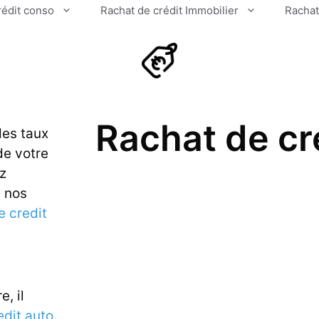
rédit conso
Rachat de crédit Immobilier
Rachat
Rachat de cr
des taux
de votre
ez
u nos
e credit
e, il
edit auto
.