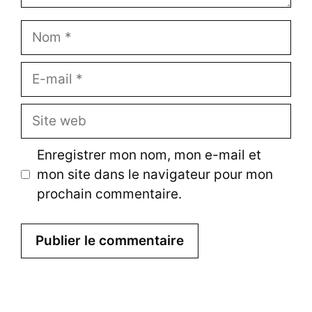
N
o
m
E
-
m
S
a
i
i
t
Enregistrer mon nom, mon e-mail et
l
e
mon site dans le navigateur pour mon
w
prochain commentaire.
e
b