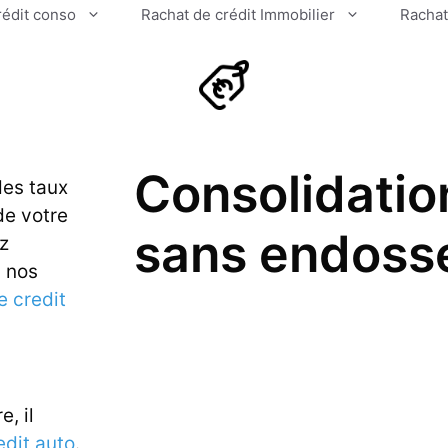
rédit conso
Rachat de crédit Immobilier
Rachat
Consolidatio
des taux
de votre
sans endoss
ez
u nos
e credit
e, il
edit auto
.