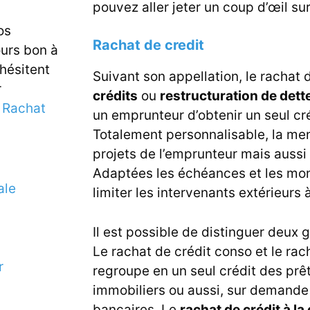
pouvez aller jeter un coup d’œil su
os
Rachat de credit
ours bon à
 hésitent
Suivant son appellation, le rachat 
r
crédits
ou
restructuration de dett
e
Rachat
un emprunteur d’obtenir un seul cr
Totalement personnalisable, la me
projets de l’emprunteur mais auss
Adaptées les échéances et les mon
ale
limiter les intervenants extérieurs 
Il est possible de distinguer deux 
Le rachat de crédit conso et le rac
r
regroupe en un seul crédit des prê
immobiliers ou aussi, sur demande
bancaires. Le
rachat de crédit à 