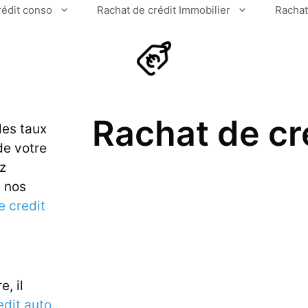
rédit conso
Rachat de crédit Immobilier
Rachat
Rachat de cr
des taux
de votre
ez
u nos
e credit
e, il
edit auto
.