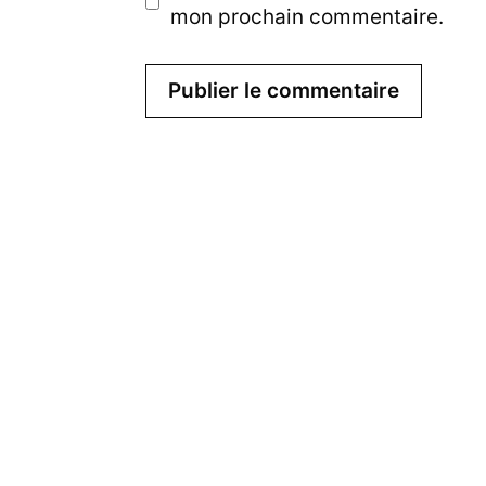
l
e
mon prochain commentaire.
w
e
b