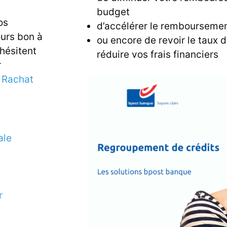
budget
os
d’accélérer le remboursemen
ours bon à
ou encore de revoir le taux d’
 hésitent
réduire vos frais financiers
r
e
Rachat
ale
r