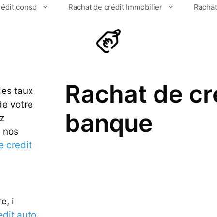
rédit conso
Rachat de crédit Immobilier
Rachat
Rachat de cr
des taux
de votre
banque
ez
u nos
e credit
e, il
edit auto
.