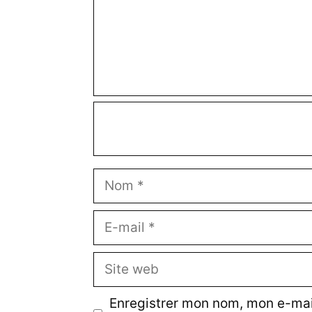
e
n
t
a
i
r
e
N
o
m
E
-
m
S
a
i
i
t
Enregistrer mon nom, mon e-mail