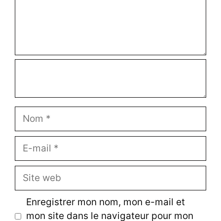
n
t
a
i
r
e
N
o
m
E
-
m
S
a
i
i
t
Enregistrer mon nom, mon e-mail et
l
e
mon site dans le navigateur pour mon