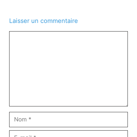
Laisser un commentaire
Commentaire
Nom
E-