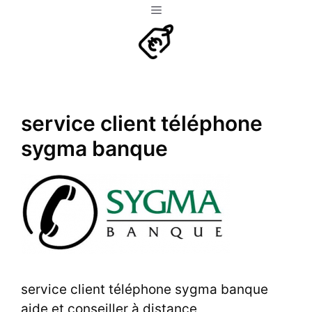
Aller
Menu
au
contenu
service client téléphone
sygma banque
service client téléphone sygma banque
aide et conseiller à distance