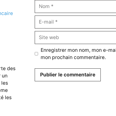
Nom
ncaire
E-
mail
Site
web
Enregistrer mon nom, mon e-mail
mon prochain commentaire.
te des
r un
 les
ême
é les