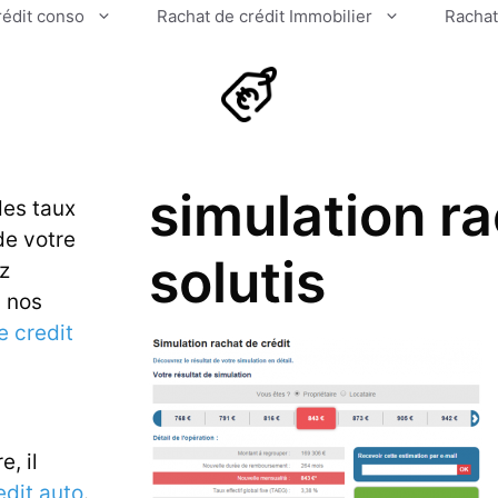
rédit conso
Rachat de crédit Immobilier
Rachat
simulation ra
des taux
de votre
solutis
ez
u nos
e credit
e, il
edit auto
.