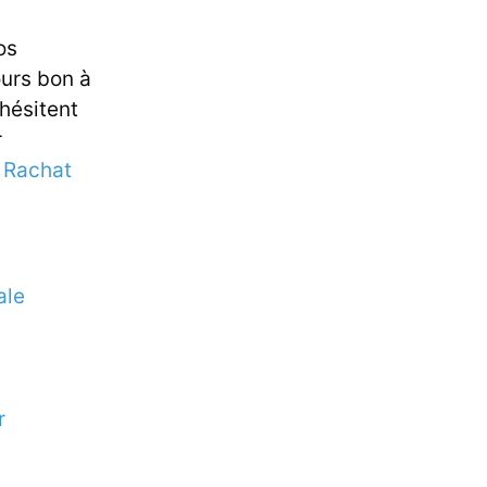
os
ours bon à
 hésitent
r
e
Rachat
ale
r