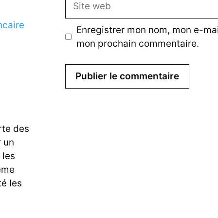
Site
web
ncaire
Enregistrer mon nom, mon e-mail
mon prochain commentaire.
te des
r un
 les
ême
é les