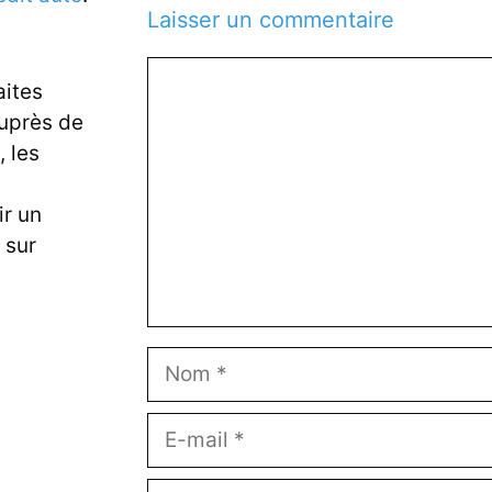
Laisser un commentaire
Commentaire
aites
auprès de
 les
ir un
 sur
Nom
E-
mail