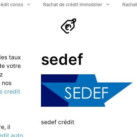
rédit conso
Rachat de crédit Immobilier
Rachat
sedef
des taux
de votre
ez
u nos
e credit
sedef crédit
e, il
edit auto
.