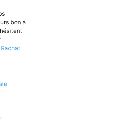
os
ours bon à
 hésitent
r
e
Rachat
ale
r