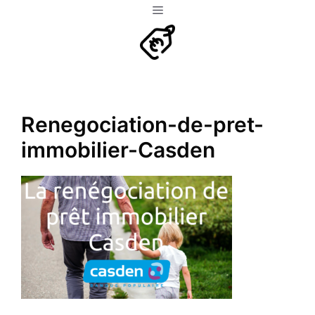
Aller
Menu
au
contenu
Renegociation-de-pret-
immobilier-Casden