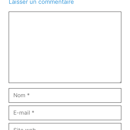
Laisser un commentaire
Commentaire
Nom
E-
mail
Site