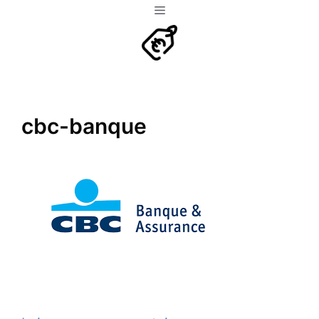
Aller
Menu
au
contenu
cbc-banque