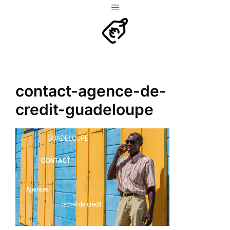
Aller
Menu
au
contenu
contact-agence-de-
credit-guadeloupe